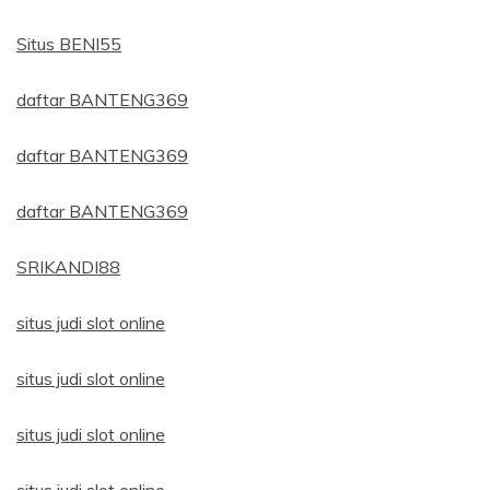
Situs BENI55
daftar BANTENG369
daftar BANTENG369
daftar BANTENG369
SRIKANDI88
situs judi slot online
situs judi slot online
situs judi slot online