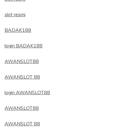
slot resmi
BADAK188
login BADAK188
AWANSLOT88
AWANSLOT 88
login AWANSLOT88
AWANSLOT88
AWANSLOT 88