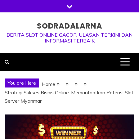
Skip
to
content
SODRADALARNA
BERITA SLOT ONLINE GACOR: ULASAN TERKINI DAN
INFORMASI TERBAIK
You are Here
Home
Strategi Sukses Bisnis Online: Memanfaatkan Potensi Slot
Server Myanmar