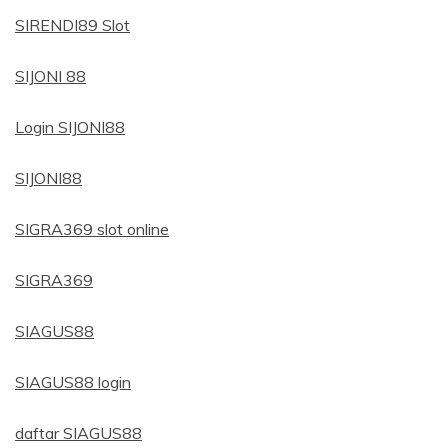
SIRENDI89 Slot
SIJONI 88
Login SIJONI88
SIJONI88
SIGRA369 slot online
SIGRA369
SIAGUS88
SIAGUS88 login
daftar SIAGUS88