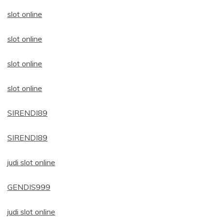
slot online
slot online
slot online
slot online
SIRENDI89
SIRENDI89
judi slot online
GENDIS999
judi slot online