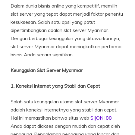
Dalam dunia bisnis online yang kompetitif, memilih
slot server yang tepat dapat menjadi faktor penentu
kesuksesan. Salah satu opsi yang patut
dipertimbangkan adalah slot server Myanmar.
Dengan berbagai keunggulan yang ditawarkannya,
slot server Myanmar dapat meningkatkan performa
bisnis Anda secara signifikan.
Keunggulan Slot Server Myanmar
1. Koneksi Internet yang Stabil dan Cepat
Salah satu keunggulan utama slot server Myanmar
adalah koneksi internetnya yang stabil dan cepat.
Hal ini memastikan bahwa situs web
SIJONI 88
Anda dapat diakses dengan mudah dan cepat oleh
pengguna. Pengalaman pengguna yang lancar dan