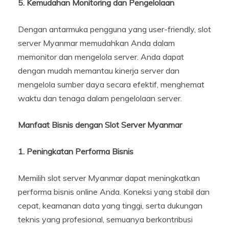
5. Kemudahan Monitoring dan Pengelolaan
Dengan antarmuka pengguna yang user-friendly, slot
server Myanmar memudahkan Anda dalam
memonitor dan mengelola server. Anda dapat
dengan mudah memantau kinerja server dan
mengelola sumber daya secara efektif, menghemat
waktu dan tenaga dalam pengelolaan server.
Manfaat Bisnis dengan Slot Server Myanmar
1. Peningkatan Performa Bisnis
Memilih slot server Myanmar dapat meningkatkan
performa bisnis online Anda. Koneksi yang stabil dan
cepat, keamanan data yang tinggi, serta dukungan
teknis yang profesional, semuanya berkontribusi